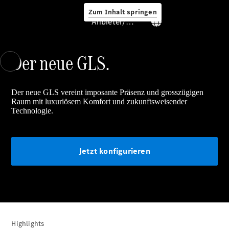
Service &
Zum Inhalt springen
Zubehör
Anbieter/Datenschutz
Der neue GLS.
Der neue GLS vereint imposante Präsenz und grosszügigen
Raum mit luxuriösem Komfort und zukunftsweisender
Servicetermin
Technologie.
buchen
Digitale
Extras
Ladelösungen
Jetzt konfigurieren
Unterwegs
laden
Pannen- &
Unfallhilfe
Räder &
Reifen
Highlights
Wartung,