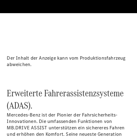
Über uns
Standort &
Der Inhalt der Anzeige kann vom Produktionsfahrzeug
Öffnungszeiten
abweichen.
Ansprechpartner
Unternehmen
Jobs &
Karriere
Erweiterte Fahrerassistenzsysteme
(ADAS).
Kontaktformular
Servicetermin
Mercedes-Benz ist der Pionier der Fahrsicherheits-
buchen
Innovationen. Die umfassenden Funktionen von
MB.DRIVE
ASSIST
unterstützen ein sichereres Fahren
und erhöhen den Komfort. Seine neueste Generation