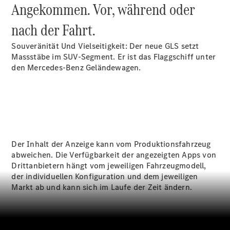
Angekommen. Vor, während oder
Reparatur
&
nach der Fahrt.
Garantie
Souveränität Und Vielseitigkeit: Der neue GLS setzt
Massstäbe im SUV-Segment. Er ist das Flaggschiff unter
den Mercedes-Benz Geländewagen.
Der Inhalt der Anzeige kann vom Produktionsfahrzeug
Übersicht
abweichen. Die Verfügbarkeit der angezeigten Apps von
Reparatur
Drittanbietern hängt vom jeweiligen Fahrzeugmodell,
Service &
der individuellen Konfiguration und dem jeweiligen
Garantie
Markt ab und kann sich im Laufe der Zeit ändern.
Rückrufe
Ersatzteile
Accessories