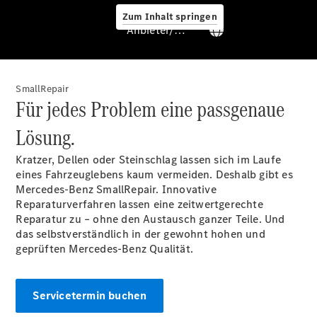
Service &
Zum Inhalt springen
Zubehör
Anbieter/Datenschutz
SmallRepair
Für jedes Problem eine passgenaue
Lösung.
Servicetermin
Kratzer, Dellen oder Steinschlag lassen sich im Laufe
buchen
eines Fahrzeuglebens kaum vermeiden. Deshalb gibt es
Digitale
Mercedes-Benz SmallRepair. Innovative
Extras
Reparaturverfahren lassen eine zeitwertgerechte
Ladelösungen
Reparatur zu – ohne den Austausch ganzer Teile. Und
Unterwegs
das selbstverständlich in der gewohnt hohen und
laden
geprüften Mercedes-Benz Qualität.
Pannen- &
Unfallhilfe
Räder &
Servicetermin buchen
Reifen
Wartung,