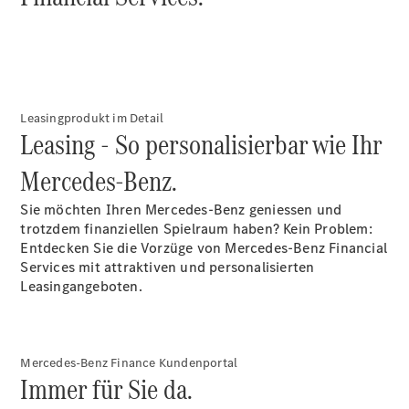
Reparatur
&
Garantie
Leasingprodukt im Detail
Leasing - So personalisierbar wie Ihr
Mercedes-Benz.
Sie möchten Ihren Mercedes-Benz geniessen und
trotzdem finanziellen Spielraum haben? Kein Problem:
Entdecken Sie die Vorzüge von Mercedes-Benz Financial
Services mit attraktiven und personalisierten
Übersicht
Leasingangeboten.
Reparatur
Service &
Garantie
Rückrufe
Mercedes-Benz Finance Kundenportal
Ersatzteile
Immer für Sie da.
Accessories