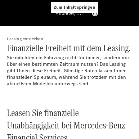
Service &
Zum Inhalt springen
Zubehör
Anbieter/Datenschutz
Leasing entdecken
Finanzielle Freiheit mit dem Leasing.
Sie möchten ein Fahrzeug nicht für immer, sondern nur
über einen bestimmten Zeitraum nutzen? Das Leasing
Servicetermin
gibt Ihnen diese Freiheit. Günstige Raten lassen Ihnen
buchen
finanziellen Spielraum, während Sie trotzdem mit den
Digitale
aktuellsten Modellen unterwegs sind.
Extras
Ladelösungen
Unterwegs
laden
Leasen Sie finanzielle
Pannen- &
Unfallhilfe
Unabhängigkeit bei Mercedes-Benz
Räder &
Reifen
Financial Services.
Wartung,