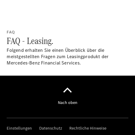
Über uns
FAQ
FAQ - Leasing.
Folgend erhalten Sie einen Überblick über die
Standort &
meistgestellten Fragen zum Leasingprodukt der
Öffnungszeiten
Mercedes-Benz Financial Services.
Ansprechpartner
Unternehmen
Jobs &
Karriere
Kontaktformular
Servicetermin
buchen