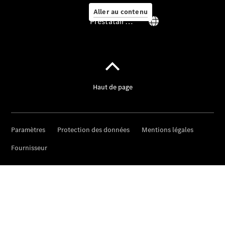
Aller au contenu
Prestataire / Protection des données
Prendre
rendez-
vous à
l'atelier
Offre
digitale
Solutions
de recharge
Recharge en
déplacement
Assistance
en cas de
panne ou
d'accident
Roues &