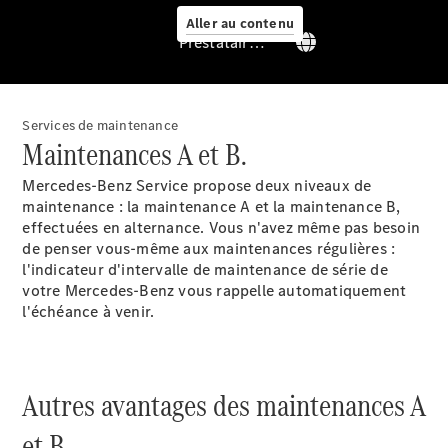
Aller au contenu
Prestataire / Protection des données
Services de maintenance
Prendre
Maintenances A et B.
rendez-
vous à
Mercedes-Benz Service propose deux niveaux de
l'atelier
maintenance : la maintenance A et la maintenance B,
Offre
effectuées en alternance. Vous n'avez même pas besoin
digitale
de penser vous-même aux maintenances régulières :
Solutions
l'indicateur d'intervalle de maintenance de série de
de recharge
votre Mercedes-Benz vous rappelle automatiquement
Recharge en
l'échéance à venir.
déplacement
Assistance
en cas de
panne ou
Autres avantages des maintenances A
d'accident
Roues &
et B.