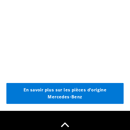
Emplois et
carrière
Formulaire
de contact
Prendre
rendez-
vous à
l'atelier
Prestataire /