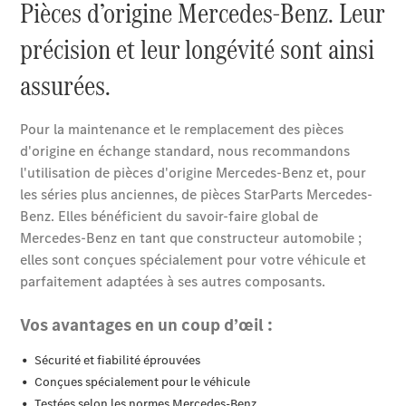
Pièces de
rechange
Accessories
Brochure
numérique
Accessoires
de véhicule
Collection
Notices
d'utilisation
Prendre
rendez-
vous à
l'atelier