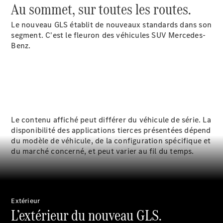
pneus
Au sommet, sur toutes les routes.
Maintenance,
réparation et
Le nouveau GLS établit de nouveaux standards dans son
garantie
segment. C'est le fleuron des véhicules SUV Mercedes-
Benz.
Le contenu affiché peut différer du véhicule de série. La
disponibilité des applications tierces présentées dépend
du modèle de véhicule, de la configuration spécifique et
du marché concerné, et peut varier au fil du temps.
Maintenance
Réparation
Service &
garanties
Rappel de
Extérieur
véhicules
L’extérieur du nouveau GLS.
(VRS)