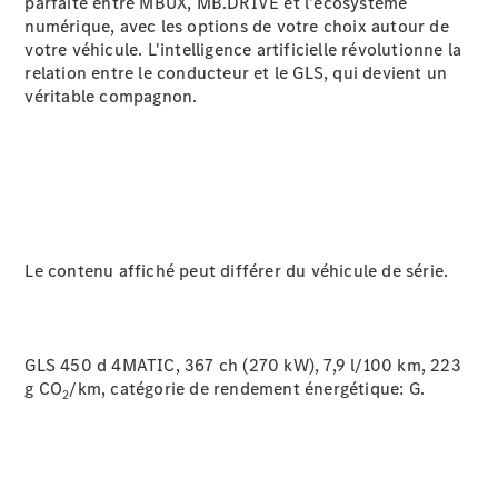
parfaite entre MBUX, MB.DRIVE et l'écosystème
Protection des
numérique, avec les options de votre choix autour de
données
votre véhicule. L'intelligence artificielle révolutionne la
relation entre le conducteur et le GLS, qui devient un
véritable compagnon.
Le contenu affiché peut différer du véhicule de série.
GLS 450 d 4MATIC, 367 ch (270 kW), 7,9 l/100 km, 223
g CO
/km, catégorie de rendement énergétique:
G.
2