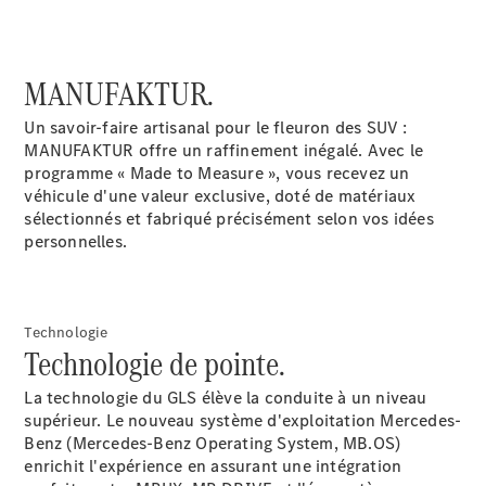
Emplois et
carrière
MANUFAKTUR.
Formulaire
de contact
Un savoir-faire artisanal pour le fleuron des SUV :
Prendre
MANUFAKTUR offre un raffinement inégalé. Avec le
rendez-
programme « Made to Measure », vous recevez un
vous à
véhicule d'une valeur exclusive, doté de matériaux
l'atelier
sélectionnés et fabriqué précisément selon vos idées
personnelles.
Technologie
Technologie de pointe.
La technologie du GLS élève la conduite à un niveau
supérieur. Le nouveau système d'exploitation Mercedes-
Benz (Mercedes-Benz Operating System, MB.OS)
enrichit l'expérience en assurant une intégration
Prestataire /