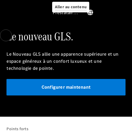
Aller au contenu
Prestataire / Protection des données
Le nouveau GLS.
Prendre
rendez-
vous à
Le Nouveau GLS allie une apparence supérieure et un
l'atelier
espace généreux à un confort luxueux et une
Offre
technologie de pointe.
digitale
Solutions
de recharge
Configurer maintenant
Recharge en
déplacement
Assistance
en cas de
panne ou
d'accident
Roues &
Points forts