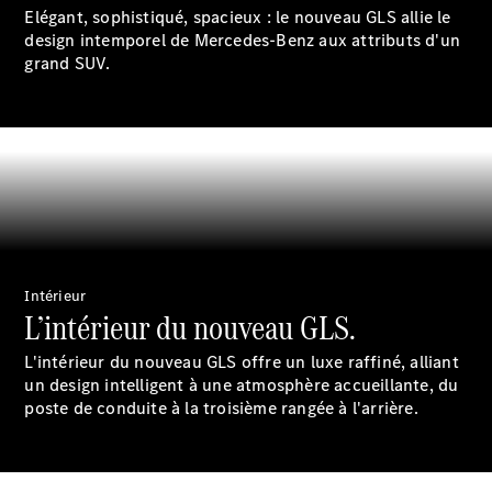
Pièces de
Elégant, sophistiqué, spacieux : le nouveau GLS allie le
rechange
design intemporel de Mercedes-Benz aux attributs d'un
Accessories
grand SUV.
Brochure
numérique
Accessoires
de véhicule
Intérieur
Collection
L’intérieur du nouveau GLS.
Notices
d'utilisation
L'intérieur du nouveau GLS offre un luxe raffiné, alliant
un design intelligent à une atmosphère accueillante, du
poste de conduite à la troisième rangée à l'arrière.
Prendre
rendez-
vous à
l'atelier