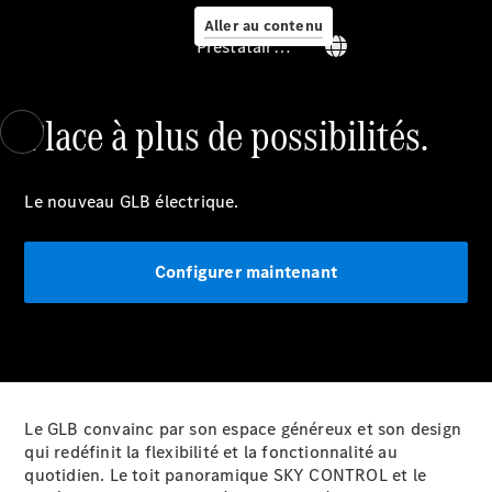
Aller au contenu
Prestataire / Protection des données
Place à plus de possibilités.
Prendre
rendez-
vous à
Le nouveau GLB électrique.
l'atelier
Offre
digitale
Configurer maintenant
Solutions
de recharge
Recharge en
déplacement
Assistance
en cas de
Le GLB convainc par son espace généreux et son design
panne ou
qui redéfinit la flexibilité et la fonctionnalité au
d'accident
quotidien. Le toit panoramique SKY CONTROL et le
Roues &