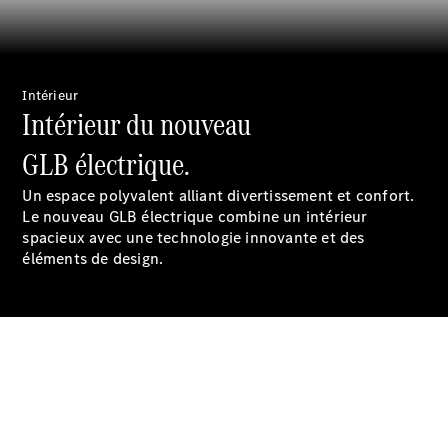
Pièces de
rechange
Accessories
Intérieur
Intérieur du nouveau
GLB électrique.
Un espace polyvalent alliant divertissement et confort.
Brochure
Le nouveau GLB électrique combine un intérieur
numérique
spacieux avec une technologie innovante et des
Accessoires
éléments de design.
de véhicule
Collection
Notices
d'utilisation
Prendre
rendez-
vous à
l'atelier