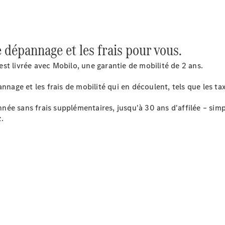
pneus
Maintenance,
réparation et
garantie
e dépannage et les frais pour vous.
st livrée avec Mobilo, une garantie de mobilité de 2 ans.
nnage et les frais de mobilité qui en découlent, tels que les tax
ée sans frais supplémentaires, jusqu'à 30 ans d'affilée – simp
.
Maintenance
Réparation
Service &
garanties
Rappel de
véhicules
(VRS)