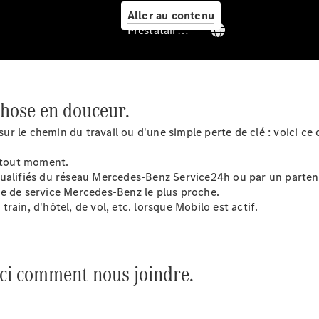
Aller au contenu
Prestataire / Protection des données
Prendre
chose en douceur.
rendez-
vous à
 sur le chemin du travail ou d'une simple perte de clé : voici 
l'atelier
Offre
à tout moment.
digitale
qualifiés du réseau Mercedes-Benz
Service24h
ou par un parten
Solutions
re de service Mercedes-Benz le plus proche.
de recharge
ain, d'hôtel, de vol, etc. lorsque Mobilo est actif.
Recharge en
déplacement
Assistance
en cas de
oici comment nous joindre.
panne ou
d'accident
Roues &