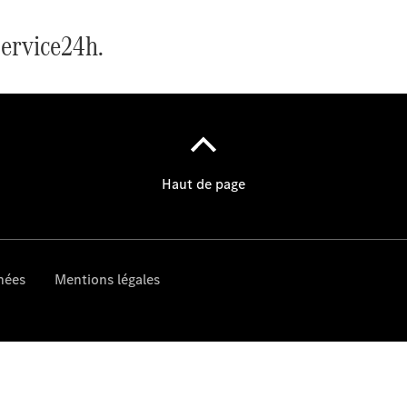
Pièces de
rechange
Service24h.
Accessories
Brochure
numérique
Accessoires
de véhicule
Collection
Notices
d'utilisation
Prendre
rendez-
vous à
l'atelier