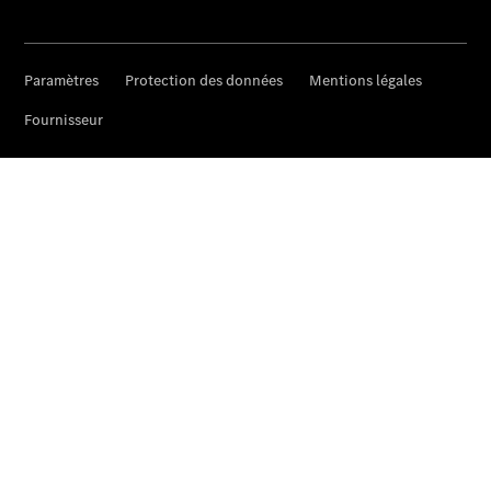
Emplois et
carrière
Formulaire
de contact
Prendre
rendez-
vous à
l'atelier
Prestataire /