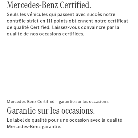
Mercedes-Benz Certified.
pneus
Maintenance,
Seuls les véhicules qui passent avec succès notre
réparation et
contrôle strict en 111 points obtiennent notre certificat
garantie
de qualité Certified. Laissez-vous convaincre par la
qualité de nos occasions certifiées.
Maintenance
Mercedes-Benz Certified – garantie sur les occasions
Réparation
Garantie sur les occasions.
Service &
garanties
Le label de qualité pour une occasion avec la qualité
Rappel de
Mercedes-Benz garantie.
véhicules
(VRS)