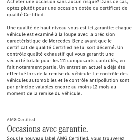
Acheter une occasion sans aucun risque? Dans ce cas,
Pièces de
optez plutôt pour une occasion dotée du certificat de
rechange
qualité Certified.
Accessories
Une qualité de haut niveau vous est ici garantie: chaque
véhicule est examiné à la loupe avec la précision
caractéristique de Mercedes-Benz avant que le
certificat de qualité Certified ne lui soit décerné. Un
contrôle qualité exhaustif qui vous garantit une
sécurité totale pour les 111 composants contrôlés, en
Brochure
fait notamment partie. Un entretien actuel a déjà été
numérique
effectué lors de la remise du véhicule. Le contrôle des
Accessoires
véhicules automobiles et le contrôle antipollution sont
de véhicule
par principe valables encore au moins 12 mois au
Collection
moment de la remise du véhicule.
Notices
d'utilisation
Prendre
AMG Certified
rendez-
Occasions avec garantie.
vous à
l'atelier
Sous le nouveau label AMG Certified, vous trouverez