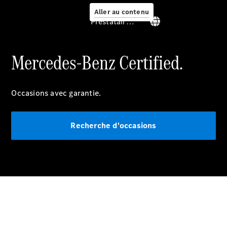
Aller au contenu
Prestataire / Protection des données
Mercedes-Benz Certified.
Prendre
rendez-
vous à
Occasions avec garantie.
l'atelier
Offre
digitale
Recherche d'occasions
Solutions
de recharge
Recharge en
déplacement
Assistance
en cas de
panne ou
d'accident
Roues &